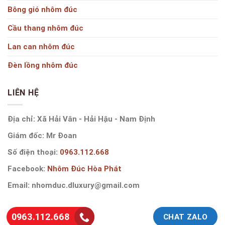
Bông gió nhôm đúc
Cầu thang nhôm đúc
Lan can nhôm đúc
Đèn lồng nhôm đúc
LIÊN HỆ
Địa chỉ: Xã Hải Vân - Hải Hậu - Nam Định
Giám đốc: Mr Đoan
Số điện thoại:
0963.112.668
Facebook:
Nhôm Đúc Hòa Phát
Email: nhomduc.dluxury@gmail.com
0963.112.668
CHAT ZALO
Copyright 2019 ©
Công Ty TNHH SX Nhôm Đúc Hòa Phát