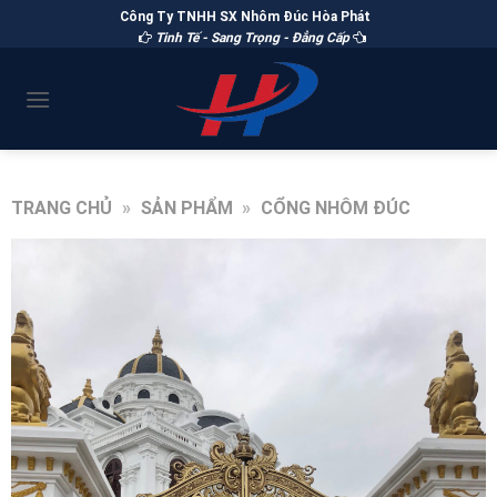
Công Ty TNHH SX Nhôm Đúc Hòa Phát
Tinh Tế - Sang Trọng - Đẳng Cấp
TRANG CHỦ
»
SẢN PHẨM
»
CỔNG NHÔM ĐÚC