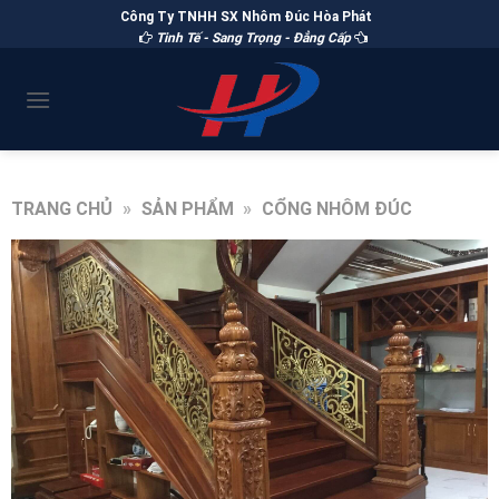
Công Ty TNHH SX Nhôm Đúc Hòa Phát
Tinh Tế - Sang Trọng - Đẳng Cấp
TRANG CHỦ
»
SẢN PHẨM
»
CỔNG NHÔM ĐÚC