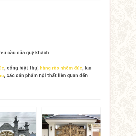
êu cầu của quý khách.
, cổng biệt thự,
, lan
úc
hàng rào nhôm đúc
, các sản phẩm nội thất liên quan đến
úc