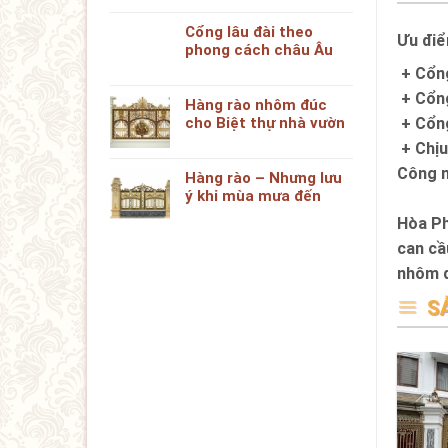
Cổng lâu đài theo
Ưu điể
phong cách châu Âu
+ Cổng
+ Cổng
Hàng rào nhôm đúc
+ Cổng
cho Biệt thự nhà vườn
+ Chịu
Công n
Hàng rào – Nhưng lưu
ý khi mùa mưa đến
Hòa Ph
can cầ
nhôm 
S