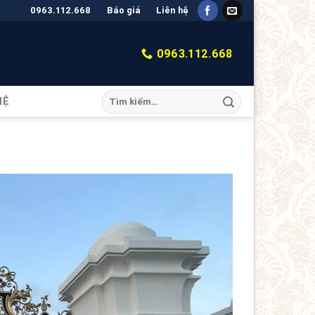
0963.112.668
Báo giá
Liên hệ
0963.112.668
HỆ