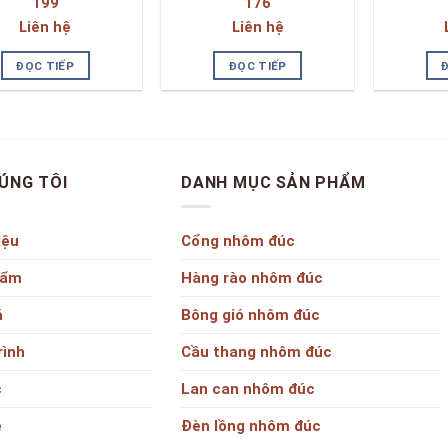
199
176
Liên hệ
Liên hệ
ĐỌC TIẾP
ĐỌC TIẾP
ÚNG TÔI
DANH MỤC SẢN PHẨM
iệu
Cổng nhôm đúc
hẩm
Hàng rào nhôm đúc
á
Bông gió nhôm đúc
rình
Cầu thang nhôm đúc
c
Lan can nhôm đúc
ệ
Đèn lồng nhôm đúc