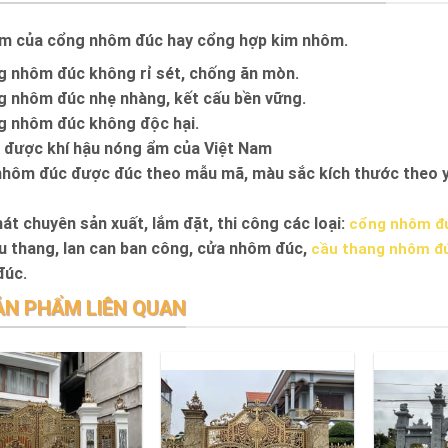
m của cổng nhôm đúc hay cổng hợp kim nhôm.
 nhôm đúc không rỉ sét, chống ăn mòn.
 nhôm đúc nhẹ nhàng, kết cấu bền vững.
 nhôm đúc không độc hại.
 được khí hậu nóng ẩm của Việt Nam
hôm đúc được đúc theo mẫu mã, màu sắc kích thước theo y
át chuyên sản xuất, lắm đặt, thi công các loại:
cổng nhôm đ
u thang, lan can ban công, cửa nhôm đúc,
cầu thang nhôm đ
đúc.
ẢN PHẨM LIÊN QUAN