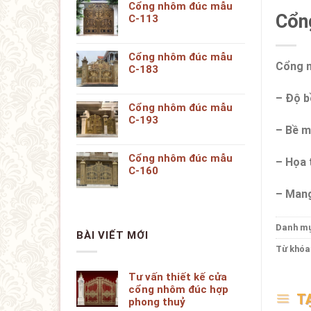
Cổng nhôm đúc mẫu
Cổn
C-113
Cổng nhôm đúc mẫu
Cổng n
C-183
– Độ b
Cổng nhôm đúc mẫu
C-193
– Bề m
Cổng nhôm đúc mẫu
– Họa t
C-160
– Mang
Danh m
BÀI VIẾT MỚI
Từ khóa
Tư vấn thiết kế cửa
cổng nhôm đúc hợp
T
phong thuỷ