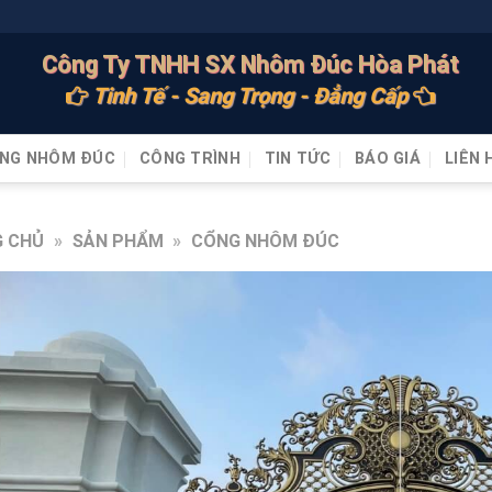
Công Ty TNHH SX Nhôm Đúc Hòa Phát
Tinh Tế - Sang Trọng - Đẳng Cấp
NG NHÔM ĐÚC
CÔNG TRÌNH
TIN TỨC
BÁO GIÁ
LIÊN 
 CHỦ
»
SẢN PHẨM
»
CỔNG NHÔM ĐÚC