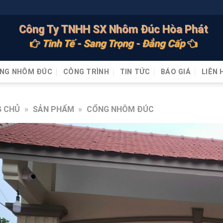
Công Ty TNHH SX Nhôm Đúc Hòa Phát
Tinh Tế - Sang Trọng - Đẳng Cấp
NG NHÔM ĐÚC
CÔNG TRÌNH
TIN TỨC
BÁO GIÁ
LIÊN 
 CHỦ
»
SẢN PHẨM
»
CỔNG NHÔM ĐÚC