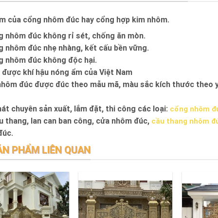
m của cổng nhôm đúc hay cổng hợp kim nhôm.
 nhôm đúc không rỉ sét, chống ăn mòn.
 nhôm đúc nhẹ nhàng, kết cấu bền vững.
 nhôm đúc không độc hại.
 được khí hậu nóng ẩm của Việt Nam
hôm đúc được đúc theo mẫu mã, màu sắc kích thước theo y
át chuyên sản xuất, lắm đặt, thi công các loại:
cổng nhôm đ
u thang, lan can ban công, cửa nhôm đúc,
cầu thang nhôm đ
đúc.
ẢN PHẨM LIÊN QUAN