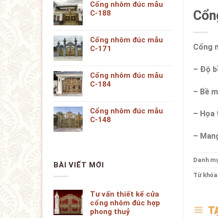
Cổng nhôm đúc mẫu
Cổn
C-188
Cổng nhôm đúc mẫu
Cổng n
C-171
– Độ b
Cổng nhôm đúc mẫu
C-184
– Bề m
Cổng nhôm đúc mẫu
– Họa t
C-148
– Mang
Danh m
BÀI VIẾT MỚI
Từ khóa
Tư vấn thiết kế cửa
cổng nhôm đúc hợp
T
phong thuỷ