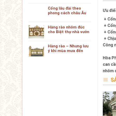
Cổng lâu đài theo
Ưu điể
phong cách châu Âu
+ Cổng
+ Cổng
Hàng rào nhôm đúc
cho Biệt thự nhà vườn
+ Cổng
+ Chịu
Công n
Hàng rào – Nhưng lưu
ý khi mùa mưa đến
Hòa Ph
can cầ
nhôm 
S