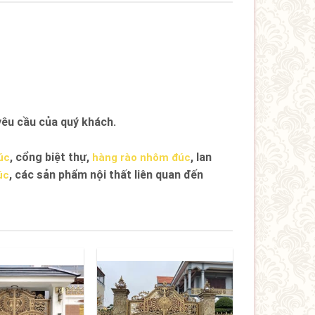
êu cầu của quý khách.
, cổng biệt thự,
, lan
úc
hàng rào nhôm đúc
, các sản phẩm nội thất liên quan đến
úc