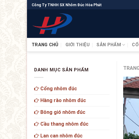
Công Ty TNHH SX Nhôm Đúc Hòa Phát
TRANG CHỦ
GIỚI THIỆU
SẢN PHẨM
CỔ
TRANG
DANH MỤC SẢN PHẨM
Cổng nhôm đúc
Hàng rào nhôm đúc
Bông gió nhôm đúc
Cầu thang nhôm đúc
Lan can nhôm đúc