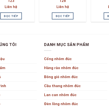
123
128
Liên hệ
Liên hệ
ĐỌC TIẾP
ĐỌC TIẾP
ÚNG TÔI
DANH MỤC SẢN PHẨM
iệu
Cổng nhôm đúc
hẩm
Hàng rào nhôm đúc
á
Bông gió nhôm đúc
rình
Cầu thang nhôm đúc
c
Lan can nhôm đúc
ệ
Đèn lồng nhôm đúc