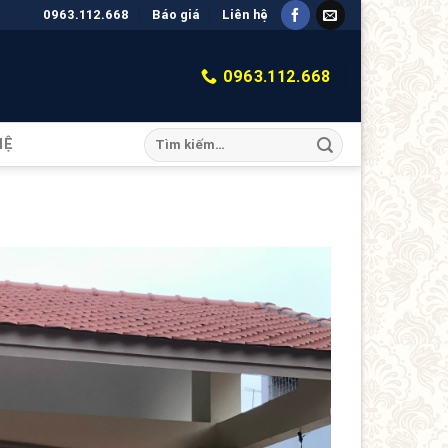
0963.112.668
Báo giá
Liên hệ
0963.112.668
HỆ