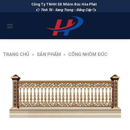
Công Ty TNHH SX Nhôm Đúc Hòa Phát
Tinh Tế - Sang Trọng - Đẳng Cấp
TRANG CHỦ
»
SẢN PHẨM
»
CỔNG NHÔM ĐÚC