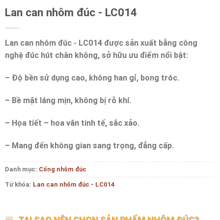
Lan can nhôm đúc - LC014
Lan can nhôm đúc - LC014 được sản xuất bằng công
nghệ đúc hút chân không, sở hữu ưu điểm nổi bật:
– Độ bền sử dụng cao, không han gỉ, bong tróc.
– Bề mặt láng mịn, không bị rỗ khí.
– Họa tiết – hoa văn tinh tế, sắc xảo.
– Mang đến không gian sang trọng, đẳng cấp.
Danh mục:
Cổng nhôm đúc
Từ khóa:
Lan can nhôm đúc - LC014
TẠI SAO NÊN CHỌN SẢN PHẨM NHÔM ĐÚC?