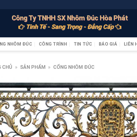
Công Ty TNHH SX Nhôm Đúc Hòa Phát
Tinh Tế - Sang Trọng - Đẳng Cấp
NG NHÔM ĐÚC
CÔNG TRÌNH
TIN TỨC
BÁO GIÁ
LIÊN 
 CHỦ
»
SẢN PHẨM
»
CỔNG NHÔM ĐÚC