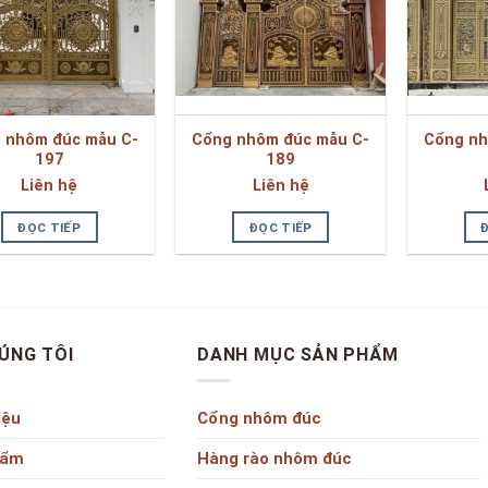
 nhôm đúc mẫu C-
Cổng nhôm đúc mẫu C-
Cổng nh
197
189
Liên hệ
Liên hệ
ĐỌC TIẾP
ĐỌC TIẾP
ÚNG TÔI
DANH MỤC SẢN PHẨM
iệu
Cổng nhôm đúc
hẩm
Hàng rào nhôm đúc