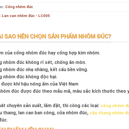
ục:
Cổng nhôm đúc
:
Lan can nhôm đúc - LC005
ẠI SAO NÊN CHỌN SẢN PHẨM NHÔM ĐÚC?
m của cổng nhôm đúc hay cổng hợp kim nhôm.
 nhôm đúc không rỉ sét, chống ăn mòn.
 nhôm đúc nhẹ nhàng, kết cấu bền vững.
 nhôm đúc không độc hại.
 được khí hậu nóng ẩm của Việt Nam
hôm đúc được đúc theo mẫu mã, màu sắc kích thước theo y
át chuyên sản xuất, lắm đặt, thi công các loại:
cổng nhôm đ
u thang, lan can ban công, cửa nhôm đúc,
cầu thang nhôm đ
đúc.