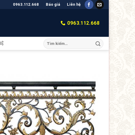
0963.112.668
Báo giá
Liên hệ
0963.112.668
HỆ