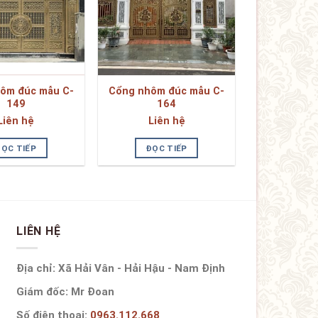
ôm đúc mẫu C-
Cổng nhôm đúc mẫu C-
149
164
Liên hệ
Liên hệ
ĐỌC TIẾP
ĐỌC TIẾP
LIÊN HỆ
Địa chỉ: Xã Hải Vân - Hải Hậu - Nam Định
Giám đốc: Mr Đoan
Số điện thoại:
0963.112.668