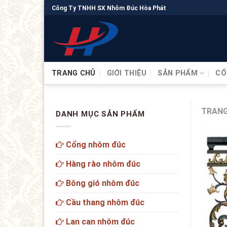
Công Ty TNHH SX Nhôm Đúc Hòa Phát
TRANG CHỦ
GIỚI THIỆU
SẢN PHẨM
CỔ
TRANG
DANH MỤC SẢN PHẨM
Cổng nhôm đúc
Hàng rào nhôm đúc
Bông gió nhôm đúc
Cầu thang nhôm đúc
Lan can nhôm đúc