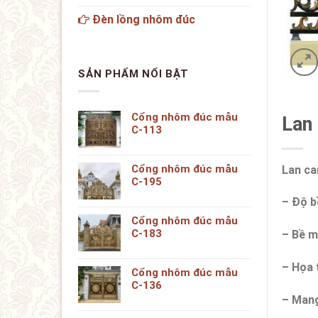
Đèn lồng nhôm đúc
SẢN PHẨM NỔI BẬT
Cổng nhôm đúc mẫu
Lan
C-113
Cổng nhôm đúc mẫu
Lan ca
C-195
– Độ b
Cổng nhôm đúc mẫu
C-183
– Bề m
– Họa t
Cổng nhôm đúc mẫu
C-136
– Mang