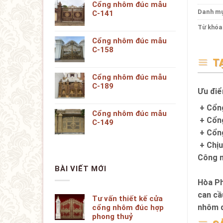
Cổng nhôm đúc mẫu
Danh m
C-141
Từ khóa
Cổng nhôm đúc mẫu
C-158
T
Cổng nhôm đúc mẫu
C-189
Ưu điể
+ Cổng
Cổng nhôm đúc mẫu
+ Cổng
C-149
+ Cổng
+ Chịu
Công n
BÀI VIẾT MỚI
Hòa Ph
can cầ
Tư vấn thiết kế cửa
nhôm 
cổng nhôm đúc hợp
phong thuỷ