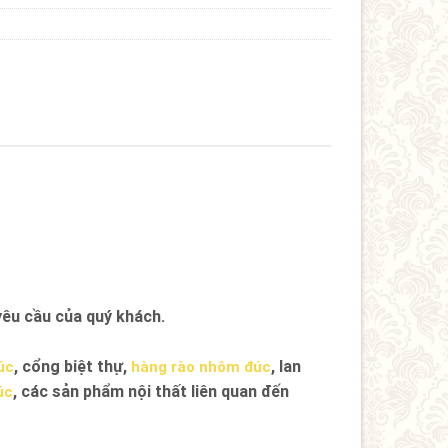
êu cầu của quý khách.
, cổng biệt thự,
, lan
úc
hàng rào nhôm đúc
, các sản phẩm nội thất liên quan đến
úc